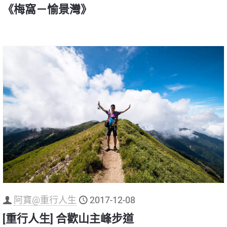
《梅窩－愉景灣》
阿寶@重行人生
2017-12-08
[重行人生] 合歡山主峰步道