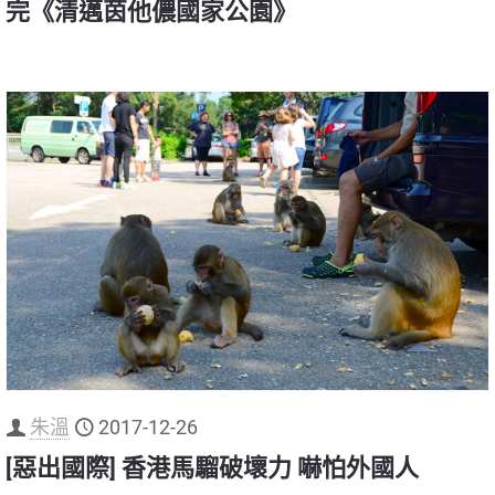
完《清邁茵他儂國家公園》
朱溫
2017-12-26
[惡出國際] 香港馬騮破壞力 嚇怕外國人