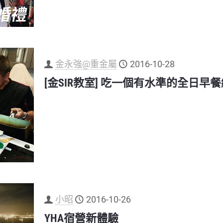
金永強@重金屬
2016-10-28
[金SIR教室] 吃一個有水準的全日早
小昭
2016-10-26
YHA宿營新體驗