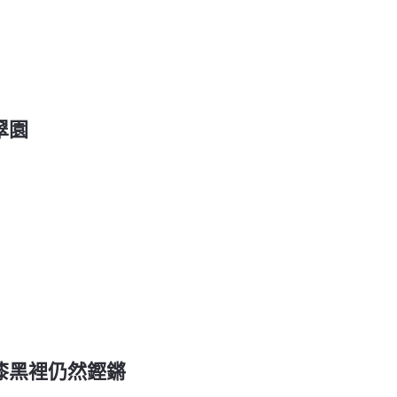
翠園
於漆黑裡仍然鏗鏘