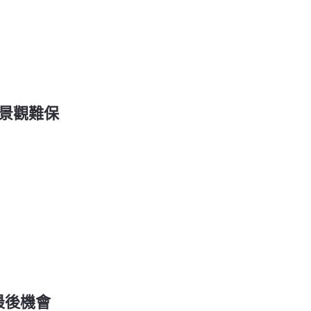
嶼山景觀難保
的最後機會