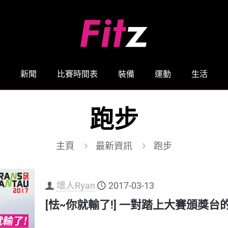
新聞
比賽時間表
裝備
運動
生活
跑步
主頁
最新資訊
跑步
壞人Ryan
2017-03-13
[怯~你就輸了!] 一對踏上大賽頒獎台